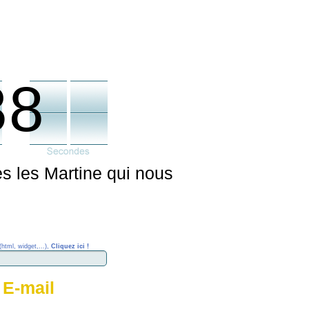
38
tes les Martine qui nous
(html, widget,...),
Cliquez ici !
 E-mail