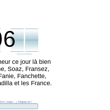
06
eur ce jour là bien
ne, Soaz, Fransez,
Fanie, Fanchette,
dilla et les France.
(html, widget,...),
Cliquez ici !