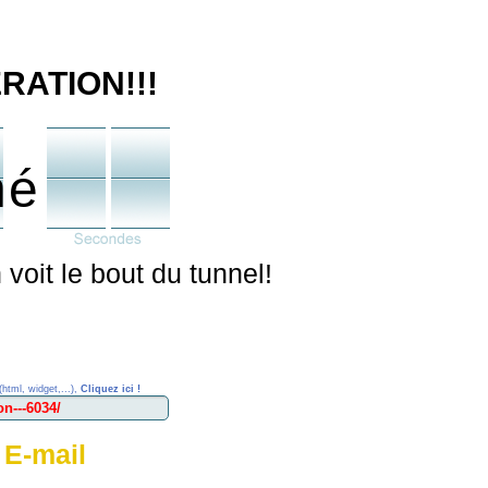
RATION!!!
né
voit le bout du tunnel!
(html, widget,...),
Cliquez ici !
 E-mail