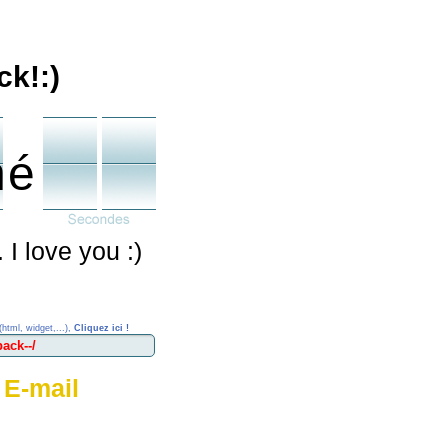
ck!:)
né
 I love you :)
(html, widget,...),
Cliquez ici !
 E-mail