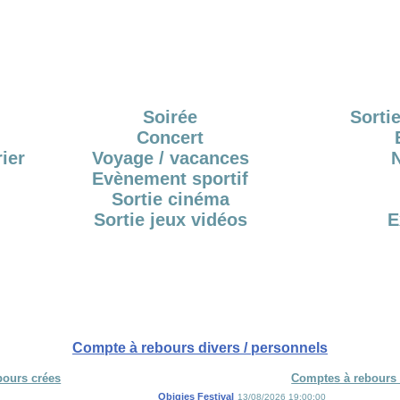
Soirée
Sortie
Concert
ier
Voyage / vacances
Evènement sportif
Sortie cinéma
Sortie jeux vidéos
E
Compte à rebours divers / personnels
bours crées
Comptes à rebours 
Obigies Festival
13/08/2026 19:00:00