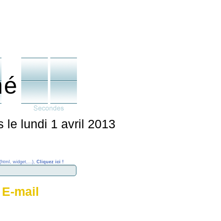
né
le lundi 1 avril 2013
(html, widget,...),
Cliquez ici !
 E-mail