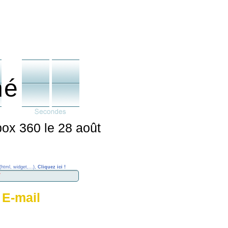
né
box 360 le 28 août
(html, widget,...),
Cliquez ici !
 E-mail