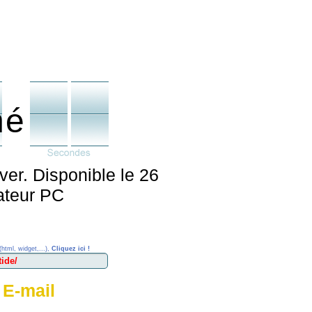
né
ver. Disponible le 26
ateur PC
(html, widget,...),
Cliquez ici !
 E-mail