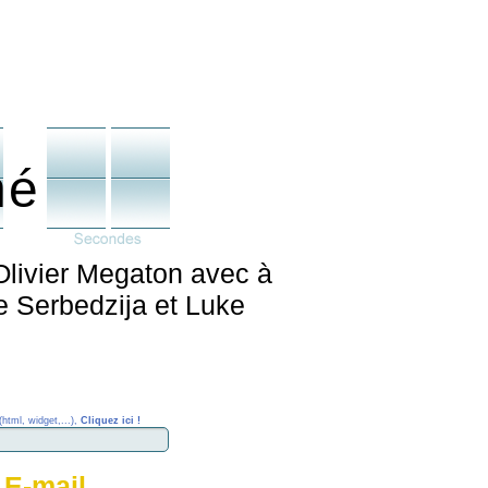
né
 Olivier Megaton avec à
 Serbedzija et Luke
(html, widget,...),
Cliquez ici !
 E-mail