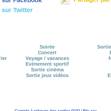
sur Twitter
Soirée
Sortie
Concert
ier
Voyage / vacances
Evènement sportif
Sortie cinéma
Sortie jeux vidéos
E
Compte à rebours des sorties DVD / Blu-ray