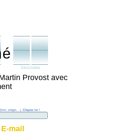
né
 Martin Provost avec
nent
(html, widget,...),
Cliquez ici !
 E-mail