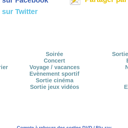
sur Twitter
Soirée
Sortie
Concert
ier
Voyage / vacances
Evènement sportif
Sortie cinéma
Sortie jeux vidéos
E
Compte à rebours des sorties DVD / Blu-ray