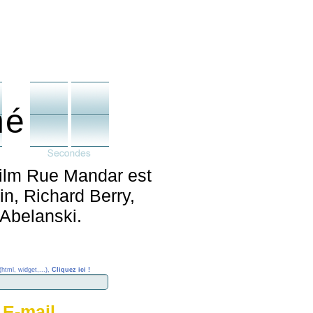
né
film Rue Mandar est
in, Richard Berry,
Abelanski.
(html, widget,...),
Cliquez ici !
 E-mail