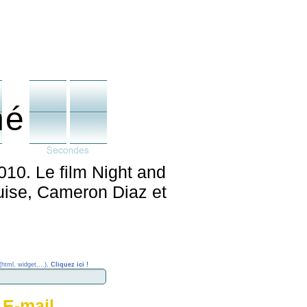
né
010. Le film Night and
uise, Cameron Diaz et
(html, widget,...),
Cliquez ici !
 E-mail