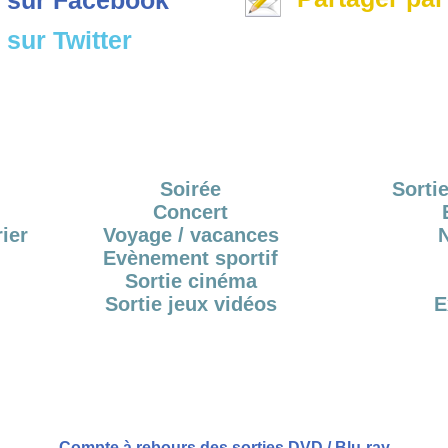
sur Twitter
Soirée
Sortie
Concert
ier
Voyage / vacances
Evènement sportif
Sortie cinéma
Sortie jeux vidéos
E
Compte à rebours des sorties DVD / Blu-ray