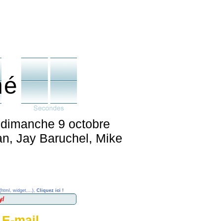
né
e dimanche 9 octobre
n, Jay Baruchel, Mike
(html, widget,...),
Cliquez ici !
 E-mail