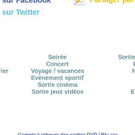
sur Twitter
Soirée
Sortie
Concert
ier
Voyage / vacances
Evènement sportif
Sortie cinéma
Sortie jeux vidéos
E
Compte à rebours des sorties DVD / Blu-ray