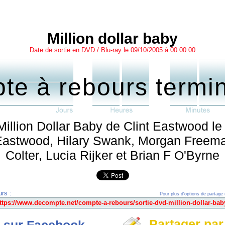
Million dollar baby
Date de sortie en DVD / Blu-ray le 09/10/2005 à 00:00:00
te à rebours termi
Million Dollar Baby de Clint Eastwood l
t Eastwood, Hilary Swank, Morgan Freema
Colter, Lucia Rijker et Brian F O'Byrne
rs :
Pour plus d'options de partage 
Partager par
 sur Facebook