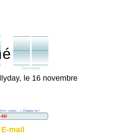
né
llyday, le 16 novembre
(html, widget,...),
Cliquez ici !
 E-mail