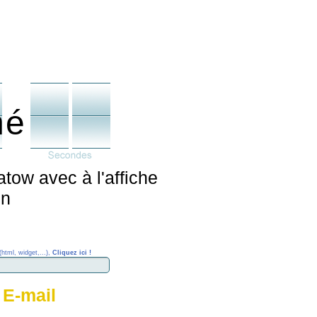
né
tow avec à l'affiche
nn
(html, widget,...),
Cliquez ici !
 E-mail