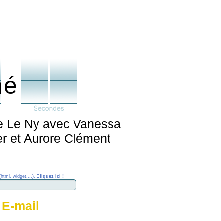
né
nne Le Ny avec Vanessa
r et Aurore Clément
(html, widget,...),
Cliquez ici !
 E-mail