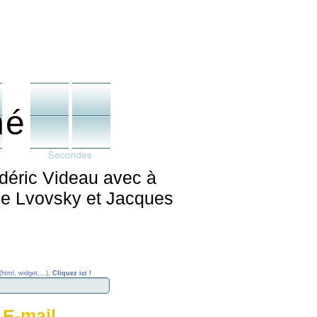
né
édéric Videau avec à
mie Lvovsky et Jacques
(html, widget,...),
Cliquez ici !
 E-mail