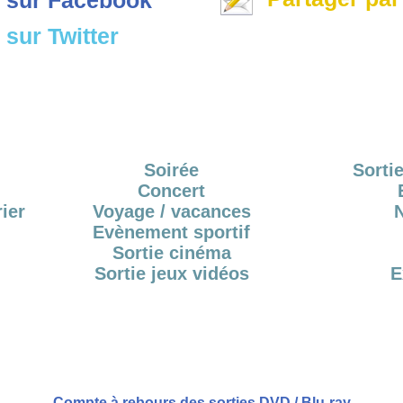
sur Twitter
Soirée
Sortie
Concert
ier
Voyage / vacances
Evènement sportif
Sortie cinéma
Sortie jeux vidéos
E
Compte à rebours des sorties DVD / Blu-ray