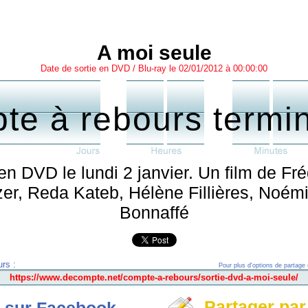
A moi seule
Date de sortie en DVD / Blu-ray le 02/01/2012 à 00:00:00
te à rebours termi
 en DVD le lundi 2 janvier. Un film de Fr
tzer, Reda Kateb, Hélène Fillières, Noé
Bonnaffé
rs :
Pour plus d'options de partage 
Partager par
 sur Facebook