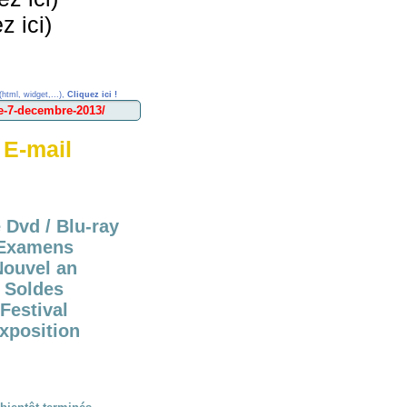
 ici)
(html, widget,...),
Cliquez ici !
 E-mail
 Dvd / Blu-ray
Examens
Nouvel an
Soldes
Festival
xposition