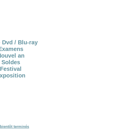
 Dvd / Blu-ray
Examens
Nouvel an
Soldes
Festival
xposition
bientôt terminés