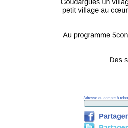
Goudargues un villag
petit village au cœu
Au programme 5concer
Des s
Adresse du compte à rebou
Partager
Partager 