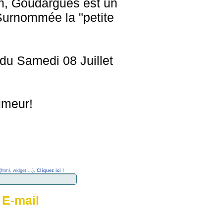
on, Goudargues est un
 Surnommée la "petite
 du Samedi 08 Juillet
umeur!
(html, widget,...),
Cliquez ici !
 E-mail