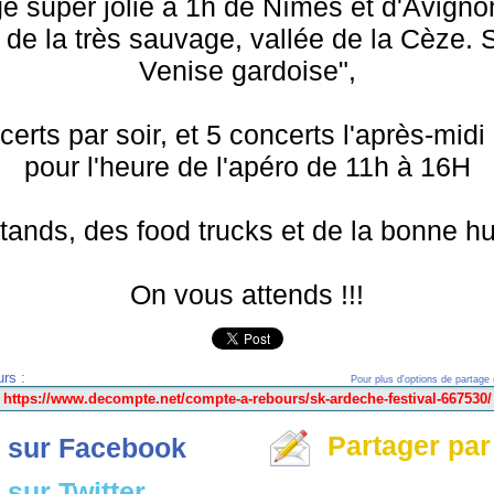
e super jolie à 1h de Nîmes et d'Avign
r de la très sauvage, vallée de la Cèze.
Venise gardoise",
ts par soir, et 5 concerts l'après-midi
pour l'heure de l'apéro de 11h à 16H
tands, des food trucks et de la bonne h
On vous attends !!!
rs :
Pour plus d'options de partage 
Partager par
 sur Facebook
sur Twitter