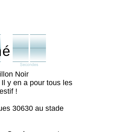
né
llon Noir
 Il y en a pour tous les
stif !
ues 30630 au stade