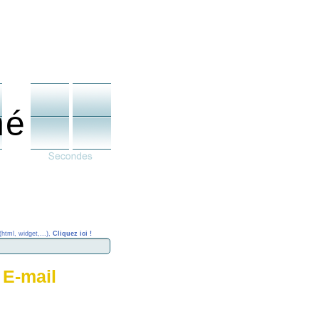
né
(html, widget,...),
Cliquez ici !
 E-mail