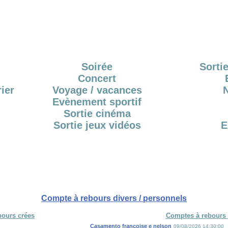
Soirée
Sortie
Concert
ier
Voyage / vacances
Evènement sportif
Sortie cinéma
Sortie jeux vidéos
E
Compte à rebours divers / personnels
bours crées
Comptes à rebours 
Casamento françoise e nelson
09/08/2026 14:30:00