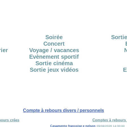
Soirée
Sortie
Concert
ier
Voyage / vacances
Evènement sportif
Sortie cinéma
Sortie jeux vidéos
E
Compte à rebours divers / personnels
bours crées
Comptes à rebours 
Casamento françoise e nelson
09/08/2026 14:30:00