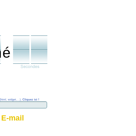
né
(html, widget,...),
Cliquez ici !
 E-mail