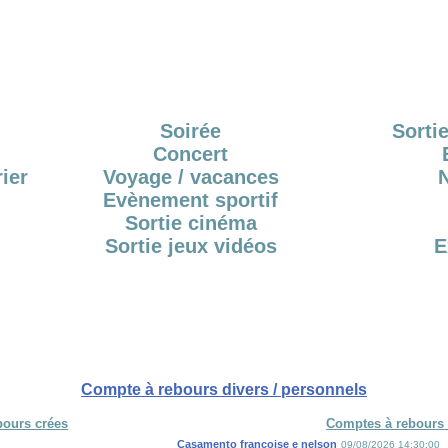
Soirée
Sortie
Concert
ier
Voyage / vacances
Evènement sportif
Sortie cinéma
Sortie jeux vidéos
E
Compte à rebours divers / personnels
bours crées
Comptes à rebours 
Casamento françoise e nelson
09/08/2026 14:30:00