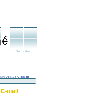
né
(html, widget,...),
Cliquez ici !
 E-mail