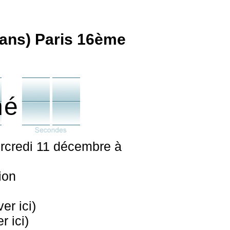
ans) Paris 16ème
né
credi 11 décembre à
ion
er ici)
 ici)