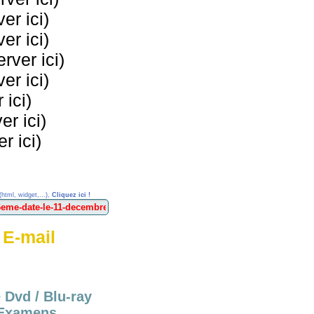
er ici)
er ici)
ver ici)
er ici)
 ici)
r ici)
r ici)
(html, widget,...),
Cliquez ici !
 E-mail
 Dvd / Blu-ray
Examens