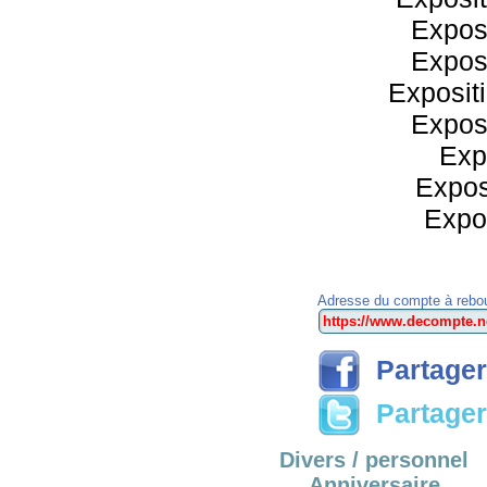
Exposi
Exposi
Exposit
Exposi
Expo
Expos
Expos
Adresse du compte à rebou
Partager
Partager 
Divers / personnel
Anniversaire