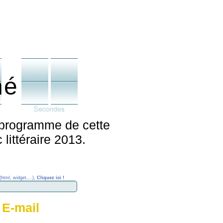
né
u programme de cette
littéraire 2013.
(html, widget,...),
Cliquez ici !
 E-mail