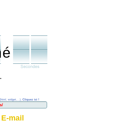
né
.
(html, widget,...),
Cliquez ici !
 E-mail