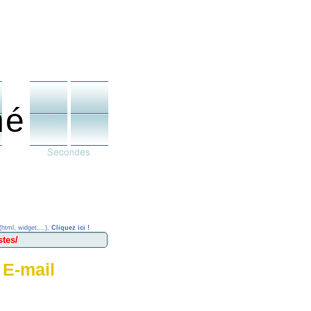
né
(html, widget,...),
Cliquez ici !
 E-mail