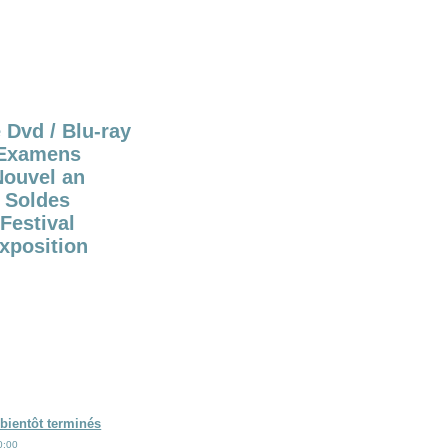
 Dvd / Blu-ray
Examens
Nouvel an
Soldes
Festival
xposition
bientôt terminés
0:00