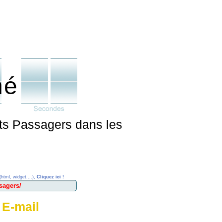
né
ts Passagers dans les
(html, widget,...),
Cliquez ici !
 E-mail