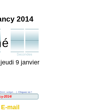
ncy 2014
né
udi 9 janvier
(html, widget,...),
Cliquez ici !
 E-mail