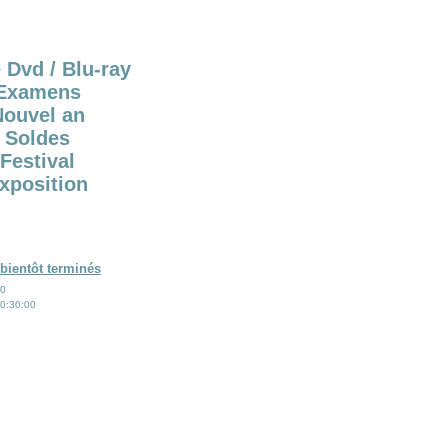
 Dvd / Blu-ray
Examens
Nouvel an
Soldes
Festival
xposition
bientôt terminés
00
0:30:00