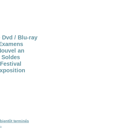
 Dvd / Blu-ray
Examens
Nouvel an
Soldes
Festival
xposition
bientôt terminés
00