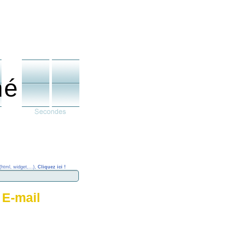
né
(html, widget,...),
Cliquez ici !
 E-mail