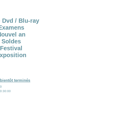
 Dvd / Blu-ray
Examens
Nouvel an
Soldes
Festival
xposition
bientôt terminés
00
0:30:00