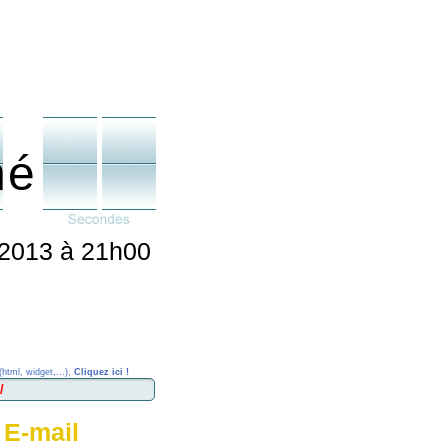
né
 2013 à 21h00
(html, widget,...),
Cliquez ici !
 E-mail