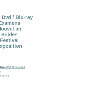
 Dvd / Blu-ray
Examens
Nouvel an
Soldes
Festival
xposition
bientôt terminés
00
0:30:00