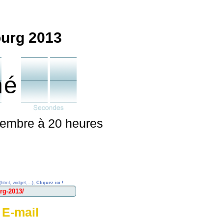
ourg 2013
né
cembre à 20 heures
(html, widget,...),
Cliquez ici !
 E-mail