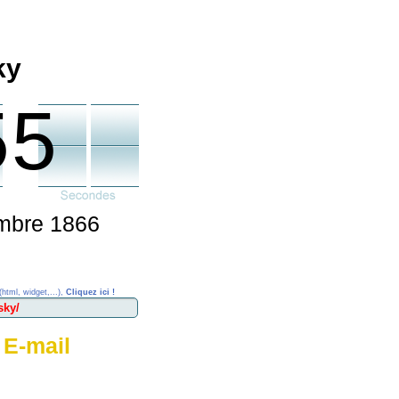
ky
55
embre 1866
(html, widget,...),
Cliquez ici !
 E-mail