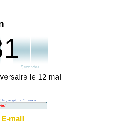
n
31
versaire le 12 mai
(html, widget,...),
Cliquez ici !
 E-mail