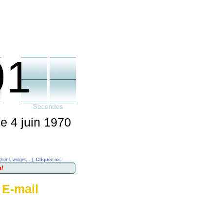
01
le 4 juin 1970
(html, widget,...),
Cliquez ici !
 E-mail