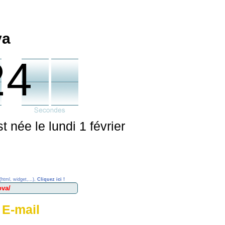
va
24
t née le lundi 1 février
(html, widget,...),
Cliquez ici !
 E-mail