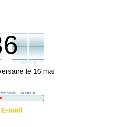
36
versaire le 16 mai
(html, widget,...),
Cliquez ici !
 E-mail