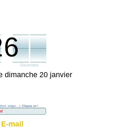
26
 le dimanche 20 janvier
(html, widget,...),
Cliquez ici !
 E-mail