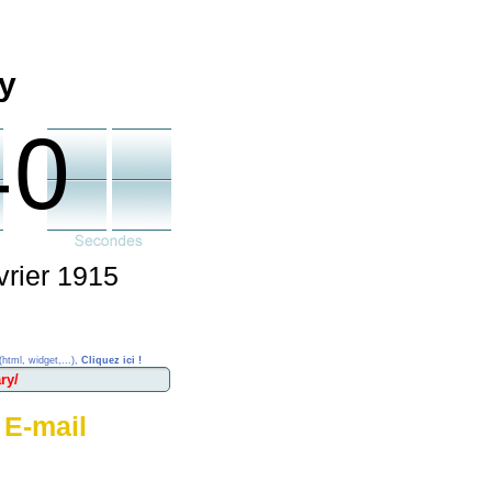
y
40
vrier 1915
(html, widget,...),
Cliquez ici !
 E-mail