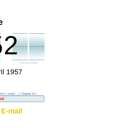
e
52
il 1957
(html, widget,...),
Cliquez ici !
 E-mail