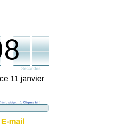
08
ce 11 janvier
(html, widget,...),
Cliquez ici !
 E-mail