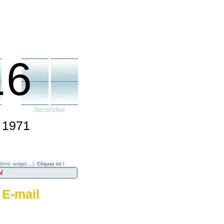
16
t 1971
(html, widget,...),
Cliquez ici !
 E-mail