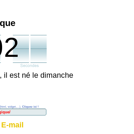
ique
02
 il est né le dimanche
(html, widget,...),
Cliquez ici !
 E-mail