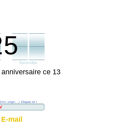
25
 anniversaire ce 13
(html, widget,...),
Cliquez ici !
 E-mail