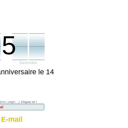
e
25
niversaire le 14
(html, widget,...),
Cliquez ici !
 E-mail